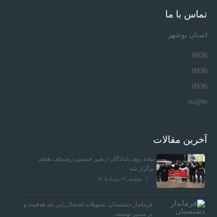
تماس با ما
استان بوشهر
0936
0936
0936
su@m
آخرین مقالات
پیاده روی دلدادگان اربعین حسینی روستای دهقاید
برگزار شد
دوشنبه, ۱۲ مرداد ۱۴۰۵
فرماندار دشتستان: تسهیلات اشتغال‌زایی باید هدفمند و
در مسیر توسعه…