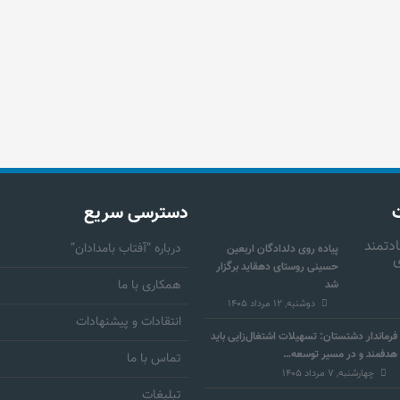
دسترسی سریع
درباره “آفتاب بامدادان”
پیاده روی دلدادگان اربعین
حسینی روستای دهقاید برگزار
همکاری با ما
شد
دوشنبه, ۱۲ مرداد ۱۴۰۵
انتقادات و پیشنهادات
فرماندار دشتستان: تسهیلات اشتغال‌زایی باید
هدفمند و در مسیر توسعه…
تماس با ما
چهارشنبه, ۷ مرداد ۱۴۰۵
تبلیغات