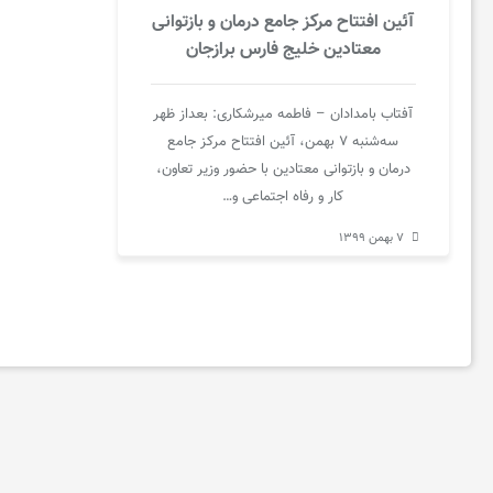
آئین افتتاح مرکز جامع درمان و بازتوانی
اخبار
معتادین خلیج فارس برازجان
ایران
آفتاب بامدادان – فاطمه میرشکاری: بعداز ظهر
سه‌شنبه ۷ بهمن، آئین افتتاح مرکز جامع
و
درمان و بازتوانی معتادین با حضور وزیر تعاون،
کار و رفاه اجتماعی و…
جهان
۷ بهمن ۱۳۹۹
خواندنی
ها
ورزش
و