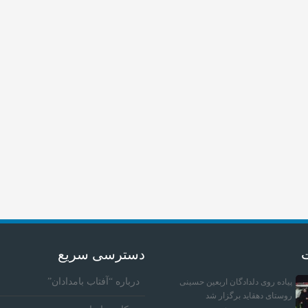
ت
دسترسی سریع
درباره “آفتاب بامدادان”
پیاده روی دلدادگان اربعین حسینی
روستای دهقاید برگزار شد