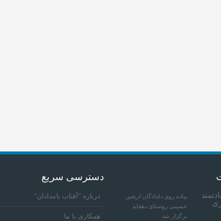
ت
دسترسی سریع
درباره “آفتاب بامدادان”
پیاده روی دلدادگان اربعین
حسینی روستای دهقاید
برگزار شد
همکاری با ما