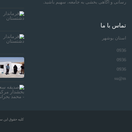
رسانی و آگاهی بخشی به جامعه، سهیم باشید.
تماس با ما
استان بوشهر
0936
0936
0936
su@m
کلیه حقوق این سا